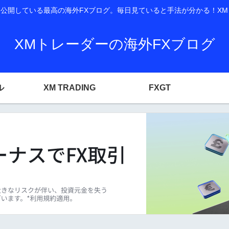
開している最高の海外FXブログ。毎日見ていると手法が分かる！XM T
XMトレーダーの海外FXブログ
ル
XM TRADING
FXGT