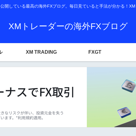
開している最高の海外FXブログ。毎日見ていると手法が分かる！XM T
XMトレーダーの海外FXブログ
ル
XM TRADING
FXGT