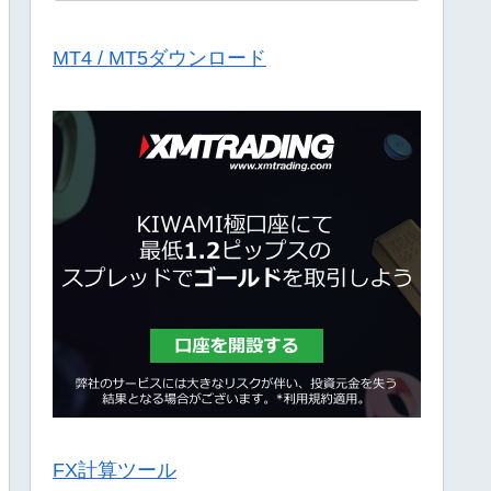
MT4 / MT5ダウンロード
FX計算ツール