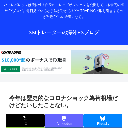
ハイレバレッジは優位性！自身のトレードポジションを公開している最高の海
外FXブログ。毎日見ていると手法が分かる！XM TRADINGで取り引きするの
が常勝FXへの近道になる。
XMトレーダーの海外FXブログ
今年は歴史的なコロナショック為替相場だ
けどたいしたことない。
X
Mastodon
Bluesky