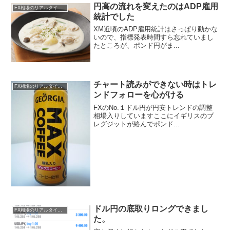
円高の流れを変えたのはADP雇用
FX相場のリアルタイム情報
統計でした
XM近頃のADP雇用統計はさっぱり動かな
いので、指標発表時間すら忘れていまし
たところが、ポンド円がま...
チャート読みができない時はトレ
FX相場のリアルタイム情報
ンドフォローを心がける
FXのNo.１ドル円が円安トレンドの調整
相場入りしていますここにイギリスのブ
レグジットが絡んでポンド...
ドル円の底取りロングできまし
FX相場のリアルタイム情報
た。