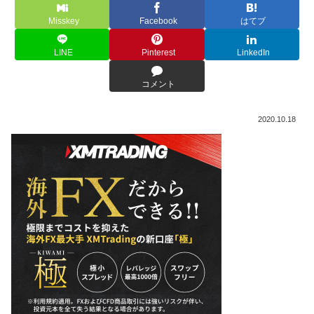
Misskey
Facebook
はてブ
LINE
Pinterest
LinkedIn
コメント
2020.10.18