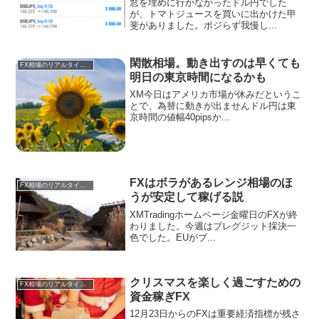
窓を埋めに行かなかったドル円でした
が、トマトジュースを買いに出かけた甲
斐がありました。ポジらず我慢し...
閑散相場。動き出すのは早くても
FX相場のリアルタイム情報
明日の東京時間になるかも
XM今日はアメリカ市場が休みだというこ
とで、為替に動きが出ませんドル円は東
京時間の値幅40pipsか...
FXはボラがあるレンジ相場のほ
FX相場のリアルタイム情報
うが安定して稼げる説
XMTradingホームページ金曜日のFXが終
わりました。今週はブレグジット採決一
色でした。EUがブ...
クリスマスを楽しく過ごすための
FX相場のリアルタイム情報
資金稼ぎFX
12月23日からのFXは重要経済指標が残さ