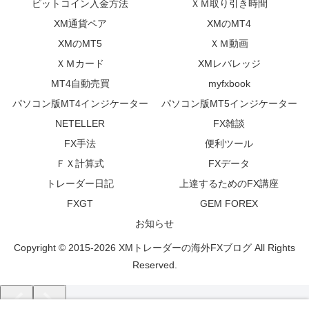
ビットコイン入金方法
ＸＭ取り引き時間
XM通貨ペア
XMのMT4
XMのMT5
ＸＭ動画
ＸＭカード
XMレバレッジ
MT4自動売買
myfxbook
パソコン版MT4インジケーター
パソコン版MT5インジケーター
NETELLER
FX雑談
FX手法
便利ツール
ＦＸ計算式
FXデータ
トレーダー日記
上達するためのFX講座
FXGT
GEM FOREX
お知らせ
Copyright © 2015-2026 XMトレーダーの海外FXブログ All Rights
Reserved.