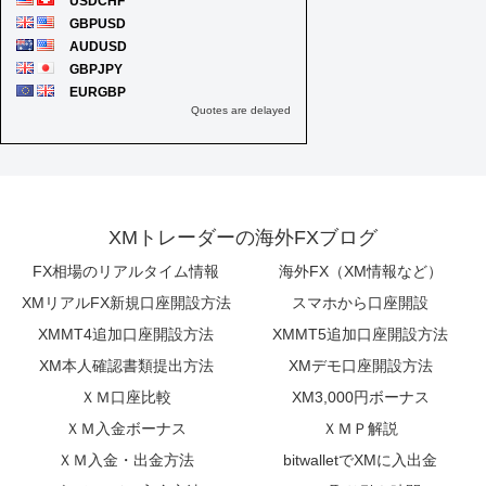
XMトレーダーの海外FXブログ
FX相場のリアルタイム情報
海外FX（XM情報など）
XMリアルFX新規口座開設方法
スマホから口座開設
XMMT4追加口座開設方法
XMMT5追加口座開設方法
XM本人確認書類提出方法
XMデモ口座開設方法
ＸＭ口座比較
XM3,000円ボーナス
ＸＭ入金ボーナス
ＸＭＰ解説
ＸＭ入金・出金方法
bitwalletでXMに入出金