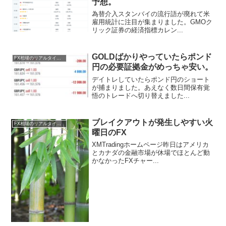
予想。
為替介入スタンバイの流行語が廃れて米
雇用統計に注目が集まりました。GMOク
リック証券の経済指標カレン...
GOLDばかりやっていたらポンド
FX相場のリアルタイム情報
円の必要証拠金がめっちゃ安い。
デイトレしていたらポンド円のショート
が捕まりました。あえなく数日間保有覚
悟のトレードへ切り替えました...
ブレイクアウトが発生しやすい火
FX相場のリアルタイム情報
曜日のFX
XMTradingホームページ昨日はアメリカ
とカナダの金融市場が休場でほとんど動
かなかったFXチャー...