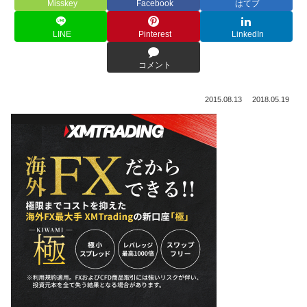
Misskey
Facebook
はてブ
LINE
Pinterest
LinkedIn
コメント
2015.08.13
2018.05.19