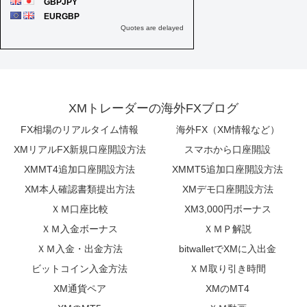
XMトレーダーの海外FXブログ
FX相場のリアルタイム情報
海外FX（XM情報など）
XMリアルFX新規口座開設方法
スマホから口座開設
XMMT4追加口座開設方法
XMMT5追加口座開設方法
XM本人確認書類提出方法
XMデモ口座開設方法
ＸＭ口座比較
XM3,000円ボーナス
ＸＭ入金ボーナス
ＸＭＰ解説
ＸＭ入金・出金方法
bitwalletでXMに入出金
ビットコイン入金方法
ＸＭ取り引き時間
XM通貨ペア
XMのMT4