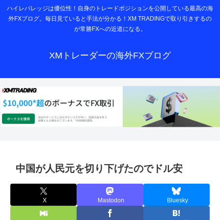
ハイレバレッジは優位性！自身のトレードポジションを公開している最高の海
外FXブログ。毎日見ていると手法が分かる！XM TRADINGで取り引きするの
が常勝FXへの近道になる。
XMトレーダーの海外FXブログ
中国が人民元を切り下げたのでドル安
X
Mastodon
Bluesky