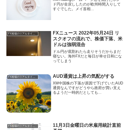
ド円が全戻ししたのが欧州時間入りして
すぐでした。メイ首相...
FXニュース 2022年05月24日 リ
FX相場のリアルタイム情報
スクオフの流れで、株価下落、米
ドルは強弱混合
ドル円が底割れたら走りそうだからまだ
寝ない。海外FXだと毎日が幸せ日和にな
ってしまう
AUD通貨は上昇の気配がする
FX相場のリアルタイム情報
XM中国株の下落が原因で下げていたAUD
通貨なんですがどうやら政府が買い支え
るようだ一時的だとしても...
11月3日金曜日の米雇用統計直前
FX相場のリアルタイム情報