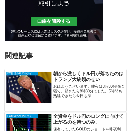
関連記事
朝から激しくドル円が落ちたのは
FX相場のリアルタイム情報
トランプ大統領のせい
おはようございます。昨夜は3時30分頃に
寝て、起きたら8時30分でした。5時間も
熟睡できたら今日も深...
全資金をドル円のロングに向けて
FX相場のリアルタイム情報
上がるのを待つのみ。
保有していたGOLDのショートを昨夜利