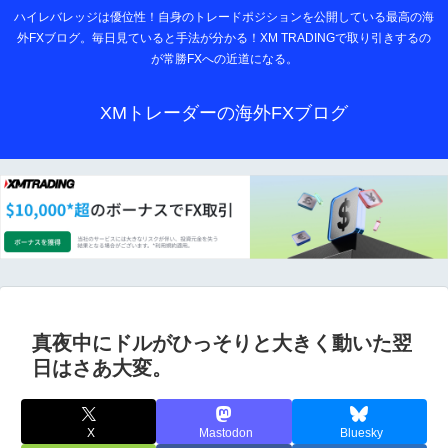
ハイレバレッジは優位性！自身のトレードポジションを公開している最高の海
外FXブログ。毎日見ていると手法が分かる！XM TRADINGで取り引きするの
が常勝FXへの近道になる。
XMトレーダーの海外FXブログ
真夜中にドルがひっそりと大きく動いた翌
日はさあ大変。
X
Mastodon
Bluesky