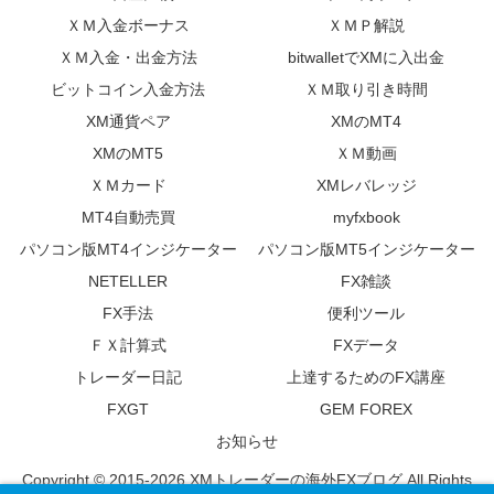
ＸＭ入金ボーナス
ＸＭＰ解説
ＸＭ入金・出金方法
bitwalletでXMに入出金
ビットコイン入金方法
ＸＭ取り引き時間
XM通貨ペア
XMのMT4
XMのMT5
ＸＭ動画
ＸＭカード
XMレバレッジ
MT4自動売買
myfxbook
パソコン版MT4インジケーター
パソコン版MT5インジケーター
NETELLER
FX雑談
FX手法
便利ツール
ＦＸ計算式
FXデータ
トレーダー日記
上達するためのFX講座
FXGT
GEM FOREX
お知らせ
Copyright © 2015-2026 XMトレーダーの海外FXブログ All Rights