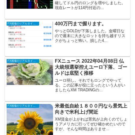
確してドル円のロングを増やしました。
現在レートが114円付近の...
400万円まで握ります。
FX相場のリアルタイム情報
やっとGOLDが下落しました。金曜日な
ので週末に大きなロットを持ち越すリス
クがちょっと怖い。損した4...
FXニュース 2022年04月08日 仏
FX相場のリアルタイム情報
大統領選挙控えユーロ下落、ゴー
ルドは底堅く推移
ユーロ弱し。それでもロングでやって
る。この記事が役に立ったという人がい
ましたらXM TRADINGの...
米最低自給１８００円なら景気上
FX相場のリアルタイム情報
向きで米利上げ間近
XM賃金が上がれば景気が上向くのでしょ
うアメリカに行ってぜひ確かめたいので
すが、そんな時間はありませ...