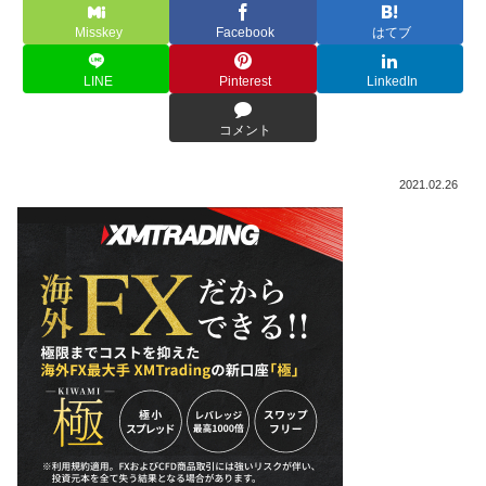
Misskey
Facebook
はてブ
LINE
Pinterest
LinkedIn
コメント
2021.02.26