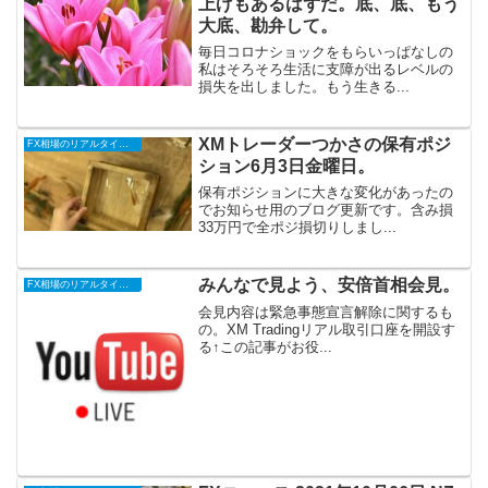
上げもあるはずだ。底、底、もう
大底、勘弁して。
毎日コロナショックをもらいっぱなしの
私はそろそろ生活に支障が出るレベルの
損失を出しました。もう生きる...
XMトレーダーつかさの保有ポジ
FX相場のリアルタイム情報
ション6月3日金曜日。
保有ポジションに大きな変化があったの
でお知らせ用のブログ更新です。含み損
33万円で全ポジ損切りしまし...
みんなで見よう、安倍首相会見。
FX相場のリアルタイム情報
会見内容は緊急事態宣言解除に関するも
の。XM Tradingリアル取引口座を開設す
る↑この記事がお役...