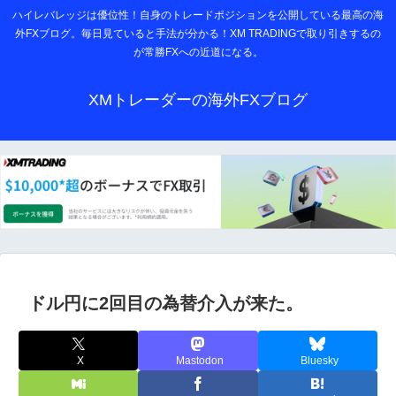
ハイレバレッジは優位性！自身のトレードポジションを公開している最高の海
外FXブログ。毎日見ていると手法が分かる！XM TRADINGで取り引きするの
が常勝FXへの近道になる。
XMトレーダーの海外FXブログ
ドル円に2回目の為替介入が来た。
X
Mastodon
Bluesky