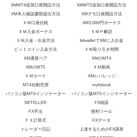
XMMT4追加口座開設方法
XMMT5追加口座開設方法
XM本人確認書類提出方法
XMデモ口座開設方法
ＸＭ口座比較
XM3,000円ボーナス
ＸＭ入金ボーナス
ＸＭＰ解説
ＸＭ入金・出金方法
bitwalletでXMに入出金
ビットコイン入金方法
ＸＭ取り引き時間
XM通貨ペア
XMのMT4
XMのMT5
ＸＭ動画
ＸＭカード
XMレバレッジ
MT4自動売買
myfxbook
パソコン版MT4インジケーター
パソコン版MT5インジケーター
NETELLER
FX雑談
FX手法
便利ツール
ＦＸ計算式
FXデータ
トレーダー日記
上達するためのFX講座