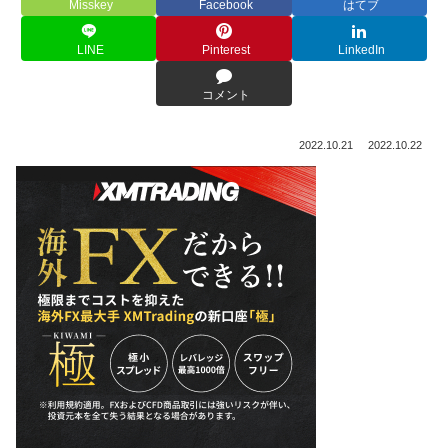
Misskey
Facebook
はてブ
LINE
Pinterest
LinkedIn
コメント
2022.10.21
2022.10.22