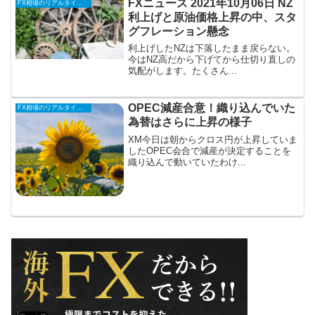
FXニュース 2021年10月06日 NZ
FX相場のリアルタイム情報
利上げと原油価格上昇の中、スタ
グフレーション懸念
利上げしたNZは下落したまま戻らない。
今はNZ高だから下げてから仕切り直しの
気配がします。 たくさん...
OPEC減産合意！織り込んでいた
FX相場のリアルタイム情報
為替はさらに上昇の様子
XM今日は朝からクロス円が上昇していま
したOPEC会合で減産が決定することを
織り込んで動いていたわけ...