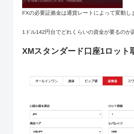
FXの必要証拠金は通貨レートによって変動し
1ドル142円台でどれくらいの資金が要るのか
XMスタンダード口座1ロット取