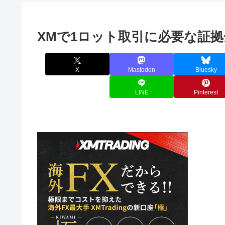
XMで1ロット取引に必要な証
X
Mastodon
Bluesky
LINE
Pinterest