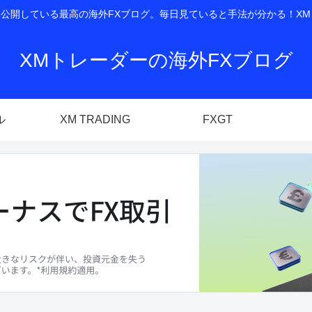
開している最高の海外FXブログ。毎日見ていると手法が分かる！XM T
XMトレーダーの海外FXブログ
ル
XM TRADING
FXGT