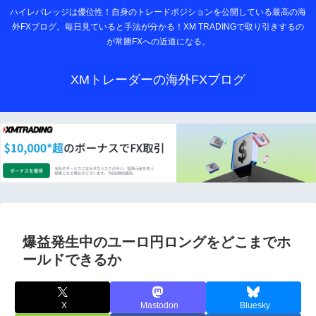
ハイレバレッジは優位性！自身のトレードポジションを公開している最高の海
外FXブログ。毎日見ていると手法が分かる！XM TRADINGで取り引きするの
が常勝FXへの近道になる。
XMトレーダーの海外FXブログ
爆益発生中のユーロ円ロングをどこまでホ
ールドできるか
X
Mastodon
Bluesky