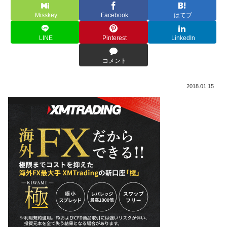
Misskey
Facebook
はてブ
LINE
Pinterest
LinkedIn
コメント
2018.01.15