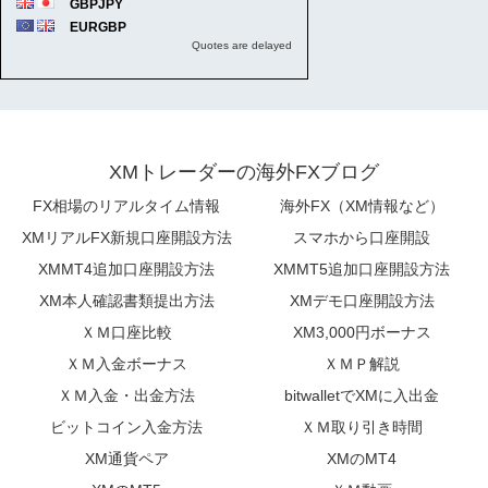
XMトレーダーの海外FXブログ
FX相場のリアルタイム情報
海外FX（XM情報など）
XMリアルFX新規口座開設方法
スマホから口座開設
XMMT4追加口座開設方法
XMMT5追加口座開設方法
XM本人確認書類提出方法
XMデモ口座開設方法
ＸＭ口座比較
XM3,000円ボーナス
ＸＭ入金ボーナス
ＸＭＰ解説
ＸＭ入金・出金方法
bitwalletでXMに入出金
ビットコイン入金方法
ＸＭ取り引き時間
XM通貨ペア
XMのMT4