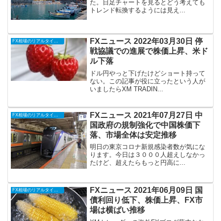
た。日足チャートを見るとどう考えても
トレンド転換するようには見え...
FXニュース 2022年03月30日 停
FX相場のリアルタイム情報
戦協議での進展で株価上昇、米ド
ル下落
ドル円やっと下げたけどショート持って
ない。この記事が役に立ったという人が
いましたらXM TRADIN...
FXニュース 2021年07月27日 中
FX相場のリアルタイム情報
国政府の規制強化で中国株価下
落、市場全体は安定推移
明日の東京コロナ新規感染者数が気にな
ります。今日は３０００人超えしなかっ
たけど、超えたらもっと円高に...
FXニュース 2021年06月09日 国
FX相場のリアルタイム情報
債利回り低下、株価上昇、FX市
場は横ばい推移