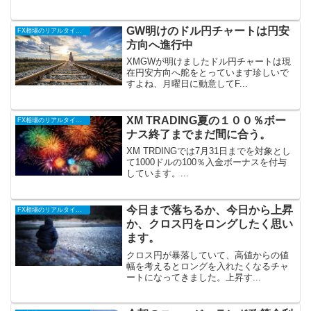
GW明けのドル円チャートは円安
FX相場のリアルタイム情報
方向へ進行中
XMGWが明けましたドル円チャートは現
在円安方向へ舵をとっています珍しいで
すよね、月曜日に動意してF...
XM TRADING夏の１００％ボー
FX相場のリアルタイム情報
ナス終了までまだ間に合う。
XM TRDINGでは7月31日までを対象とし
て1000ドルの100％入金ボーナスを付与
しています。...
今日まで落ちるか、今日から上昇
FX相場のリアルタイム情報
か、クロス円をロングしたく思い
ます。
クロス円が暴落していて、高値からの値
幅を考えるとロングを入れたくなるチャ
ートになってきました。上昇す...