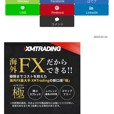
Misskey
Facebook
はてブ
LINE
Pinterest
LinkedIn
コメント
2019.02.23