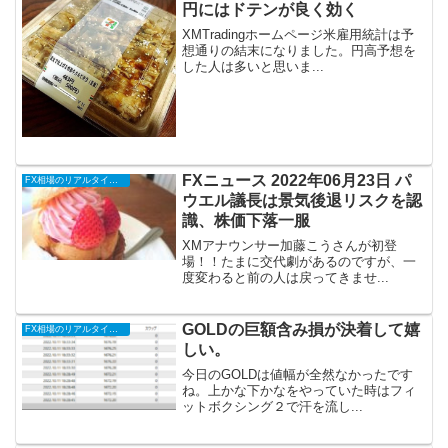
円にはドテンが良く効く
XMTradingホームページ米雇用統計は予
想通りの結末になりました。円高予想を
した人は多いと思いま...
FXニュース 2022年06月23日 パ
FX相場のリアルタイム情報
ウエル議長は景気後退リスクを認
識、株価下落一服
XMアナウンサー加藤こうさんが初登
場！！たまに交代劇があるのですが、一
度変わると前の人は戻ってきませ...
GOLDの巨額含み損が決着して嬉
FX相場のリアルタイム情報
しい。
今日のGOLDは値幅が全然なかったです
ね。上かな下かなをやっていた時はフィ
ットボクシング２で汗を流し...