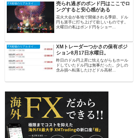
売られ過ぎのポンド円はここでロ
FX相場のリアルタイム情報
ングすると安心感がある
花火大会が各地で開催される季節、ドル
円も派手に打ち上げて欲しいものです。
火曜日の私はポンド円をショー...
XMトレーダーつかさの保有ポジ
FX相場のリアルタイム情報
ション8月17日水曜日。
昨日のドル円上昇に怯えながらもホール
ドしていたドル円は無事だった。少しの
含み損へ転落したけどドル高材...