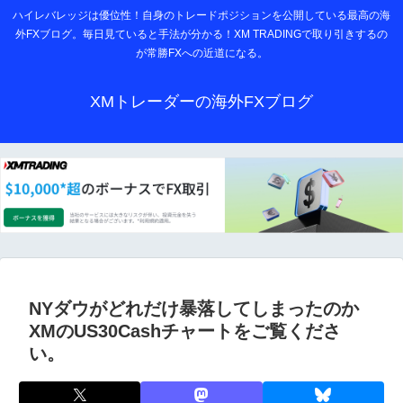
ハイレバレッジは優位性！自身のトレードポジションを公開している最高の海
外FXブログ。毎日見ていると手法が分かる！XM TRADINGで取り引きするの
が常勝FXへの近道になる。
XMトレーダーの海外FXブログ
NYダウがどれだけ暴落してしまったのか
XMのUS30Cashチャートをご覧くださ
い。