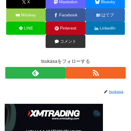
X
Mastodon
Bluesky
Misskey
Facebook
はてブ
LINE
Pinterest
LinkedIn
コメント
tsukasaをフォローする
tsukasa