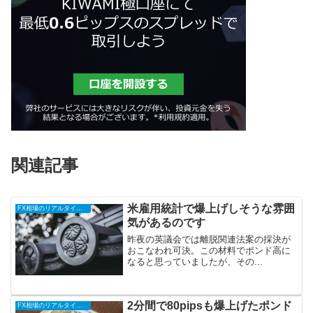
関連記事
米雇用統計で爆上げしそうな雰囲
FX相場のリアルタイム情報
気があるのです
昨夜の英議会では離脱関連法案の採決が
おこなわれ可決。この材料でポンド高に
なると思っていましたが、その...
2分間で80pipsも爆上げたポンド
FX相場のリアルタイム情報