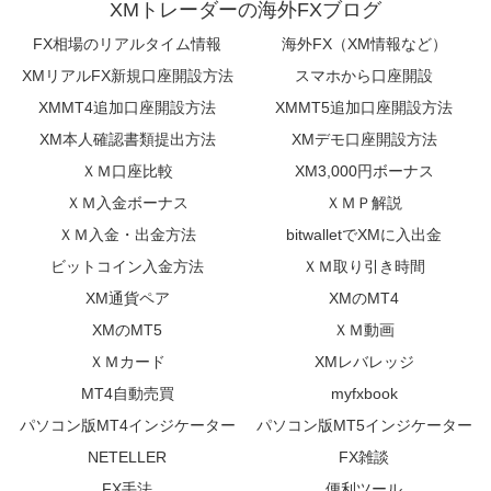
XMトレーダーの海外FXブログ
FX相場のリアルタイム情報
海外FX（XM情報など）
XMリアルFX新規口座開設方法
スマホから口座開設
XMMT4追加口座開設方法
XMMT5追加口座開設方法
XM本人確認書類提出方法
XMデモ口座開設方法
ＸＭ口座比較
XM3,000円ボーナス
ＸＭ入金ボーナス
ＸＭＰ解説
ＸＭ入金・出金方法
bitwalletでXMに入出金
ビットコイン入金方法
ＸＭ取り引き時間
XM通貨ペア
XMのMT4
XMのMT5
ＸＭ動画
ＸＭカード
XMレバレッジ
MT4自動売買
myfxbook
パソコン版MT4インジケーター
パソコン版MT5インジケーター
NETELLER
FX雑談
FX手法
便利ツール