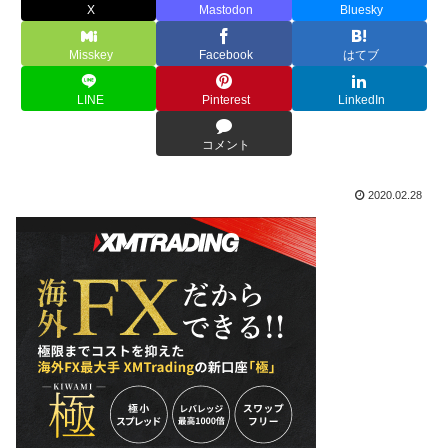
X
Mastodon
Bluesky
Misskey
Facebook
はてブ
LINE
Pinterest
LinkedIn
コメント
2020.02.28