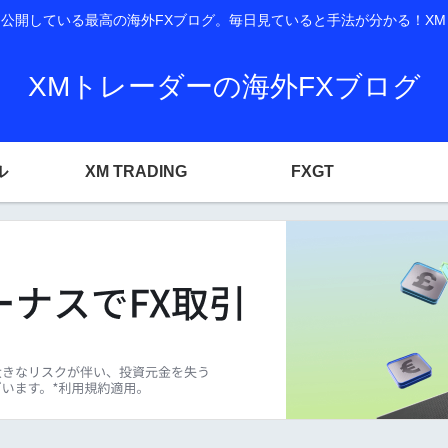
開している最高の海外FXブログ。毎日見ていると手法が分かる！XM T
XMトレーダーの海外FXブログ
ル
XM TRADING
FXGT