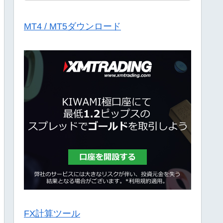
MT4 / MT5ダウンロード
FX計算ツール