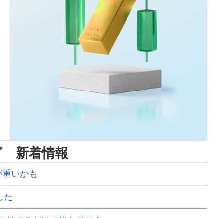
グ 新着情報
ルが重いかも
した