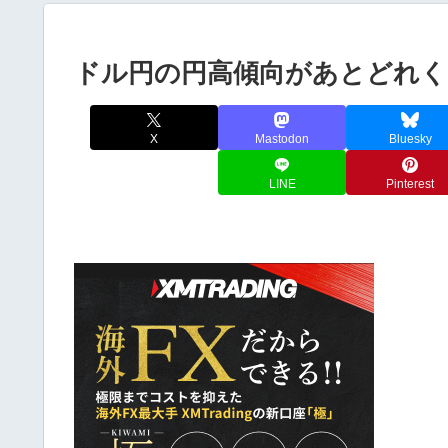
ドル円の円高傾向があとどれく
X
Mastodon
Bluesky
LINE
Pinterest