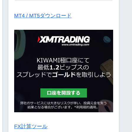
MT4 / MT5ダウンロード
FX計算ツール