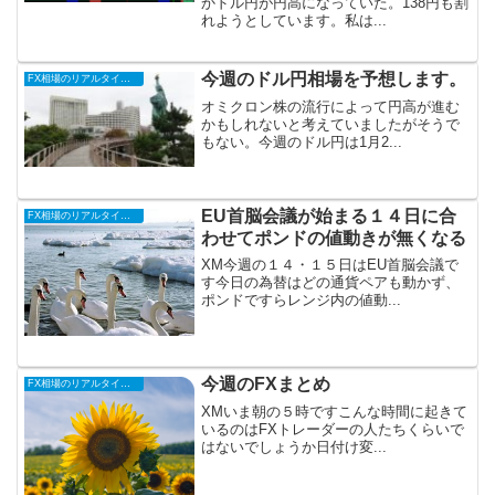
かドル円が円高になっていた。138円も割
れようとしています。私は...
今週のドル円相場を予想します。
FX相場のリアルタイム情報
オミクロン株の流行によって円高が進む
かもしれないと考えていましたがそうで
もない。今週のドル円は1月2...
EU首脳会議が始まる１４日に合
FX相場のリアルタイム情報
わせてポンドの値動きが無くなる
XM今週の１４・１５日はEU首脳会議で
す今日の為替はどの通貨ペアも動かず、
ポンドですらレンジ内の値動...
今週のFXまとめ
FX相場のリアルタイム情報
XMいま朝の５時ですこんな時間に起きて
いるのはFXトレーダーの人たちくらいで
はないでしょうか日付け変...