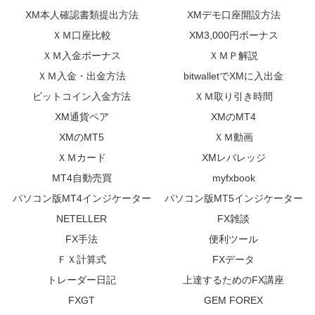
XM本人確認書類提出方法
XMデモ口座開設方法
ＸＭ口座比較
XM3,000円ボーナス
ＸＭ入金ボーナス
ＸＭＰ解説
ＸＭ入金・出金方法
bitwalletでXMに入出金
ビットコイン入金方法
ＸＭ取り引き時間
XM通貨ペア
XMのMT4
XMのMT5
ＸＭ動画
ＸＭカード
XMレバレッジ
MT4自動売買
myfxbook
パソコン版MT4インジケーター
パソコン版MT5インジケーター
NETELLER
FX雑談
FX手法
便利ツール
ＦＸ計算式
FXデータ
トレーダー日記
上達するためのFX講座
FXGT
GEM FOREX