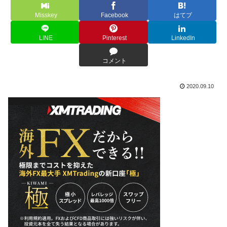
Misskey
Facebook
はてブ
LINE
Pinterest
LinkedIn
コメント
2020.09.10