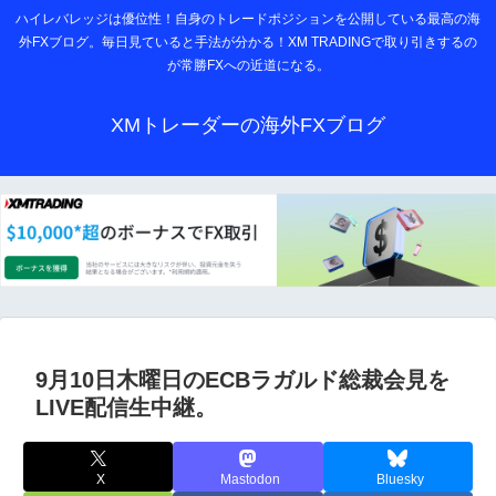
ハイレバレッジは優位性！自身のトレードポジションを公開している最高の海
外FXブログ。毎日見ていると手法が分かる！XM TRADINGで取り引きするの
が常勝FXへの近道になる。
XMトレーダーの海外FXブログ
9月10日木曜日のECBラガルド総裁会見を
LIVE配信生中継。
X
Mastodon
Bluesky