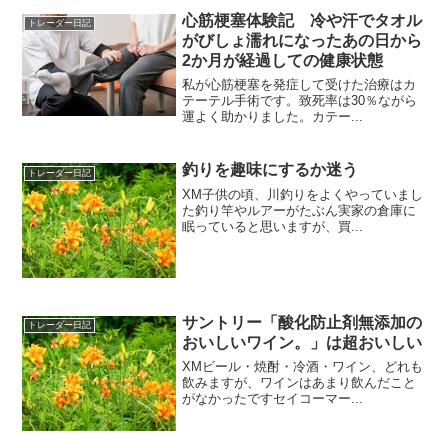
心筋梗塞体験記 冷や汗でタオル
トレーダー日記
がびしょ濡れになったあの日から
2か月が経過しての健康状態
私が心筋梗塞を発症して受けた治療はカ
テーテル手術です。致死率は30％ながら
運よく助かりました。カテー...
釣りを趣味にするか迷う
トレーダー日記
XM子供の頃、川釣りをよくやっていまし
た釣り竿やルアーがたぶん実家の倉庫に
眠っていると思いますが、買...
サントリー「酸化防止剤無添加の
トレーダー日記
おいしいワイン。」は超おいしい
XMビール・焼酎・冷酒・ワイン、どれも
飲みますが、ワインはあまり飲んだこと
がなかったですセイコーマー...