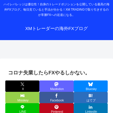
ハイレバレッジは優位性！自身のトレードポジションを公開している最高の海
外FXブログ。毎日見ていると手法が分かる！XM TRADINGで取り引きするの
が常勝FXへの近道になる。
XMトレーダーの海外FXブログ
コロナ失業したらFXやるしかない。
X
Mastodon
Bluesky
Misskey
Facebook
はてブ
LINE
Pinterest
LinkedIn