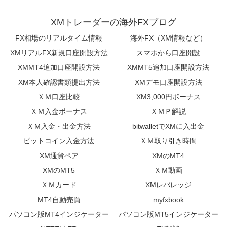
XMトレーダーの海外FXブログ
FX相場のリアルタイム情報
海外FX（XM情報など）
XMリアルFX新規口座開設方法
スマホから口座開設
XMMT4追加口座開設方法
XMMT5追加口座開設方法
XM本人確認書類提出方法
XMデモ口座開設方法
ＸＭ口座比較
XM3,000円ボーナス
ＸＭ入金ボーナス
ＸＭＰ解説
ＸＭ入金・出金方法
bitwalletでXMに入出金
ビットコイン入金方法
ＸＭ取り引き時間
XM通貨ペア
XMのMT4
XMのMT5
ＸＭ動画
ＸＭカード
XMレバレッジ
MT4自動売買
myfxbook
パソコン版MT4インジケーター
パソコン版MT5インジケーター