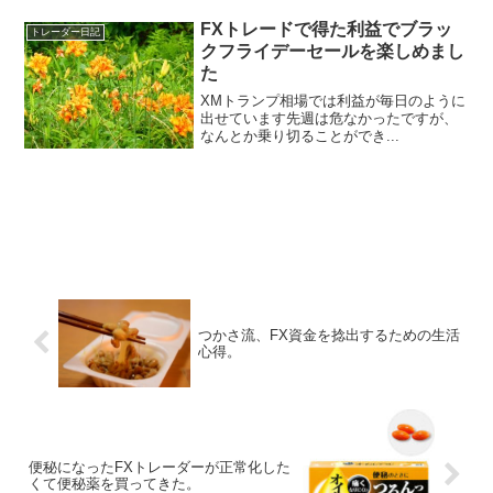
FXトレードで得た利益でブラッ
トレーダー日記
クフライデーセールを楽しめまし
た
XMトランプ相場では利益が毎日のように
出せています先週は危なかったですが、
なんとか乗り切ることができ...
つかさ流、FX資金を捻出するための生活
心得。
便秘になったFXトレーダーが正常化した
くて便秘薬を買ってきた。