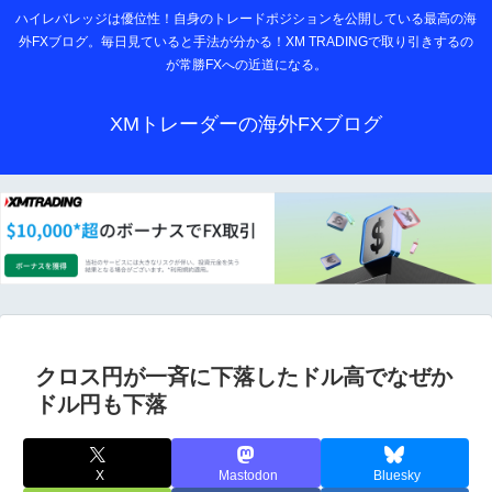
ハイレバレッジは優位性！自身のトレードポジションを公開している最高の海
外FXブログ。毎日見ていると手法が分かる！XM TRADINGで取り引きするの
が常勝FXへの近道になる。
XMトレーダーの海外FXブログ
クロス円が一斉に下落したドル高でなぜか
ドル円も下落
X
Mastodon
Bluesky