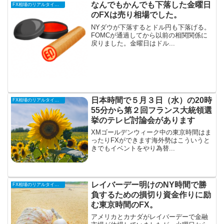
なんでもかんでも下落した金曜日
FX相場のリアルタイム情報
のFXは売り相場でした。
NYダウが下落するとドル円も下落げる。
FOMCが通過してから以前の相関関係に
戻りました。金曜日はドル...
日本時間で５月３日（水）の20時
FX相場のリアルタイム情報
55分から第２回フランス大統領選
挙のテレビ討論会があります
XMゴールデンウィーク中の東京時間はま
ったりFXができます海外勢はこういうと
きでもイベントをやり為替...
レイバーデー明けのNY時間で勝
FX相場のリアルタイム情報
負するための損切り資金作りに励
む東京時間のFX。
アメリカとカナダがレイバーデーで金融