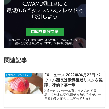
関連記事
FXニュース 2022年06月23日 パ
FX相場のリアルタイム情報
ウエル議長は景気後退リスクを認
識、株価下落一服
XMアナウンサー加藤こうさんが初登
場！！たまに交代劇があるのですが、一
度変わると前の人は戻ってきませ...