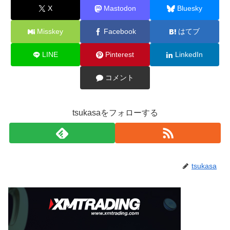
X
Mastodon
Bluesky
Misskey
Facebook
はてブ
LINE
Pinterest
LinkedIn
コメント
tsukasaをフォローする
tsukasa