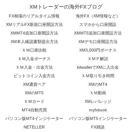
XMトレーダーの海外FXブログ
FX相場のリアルタイム情報
海外FX（XM情報など）
XMリアルFX新規口座開設方法
スマホから口座開設
XMMT4追加口座開設方法
XMMT5追加口座開設方法
XM本人確認書類提出方法
XMデモ口座開設方法
ＸＭ口座比較
XM3,000円ボーナス
ＸＭ入金ボーナス
ＸＭＰ解説
ＸＭ入金・出金方法
bitwalletでXMに入出金
ビットコイン入金方法
ＸＭ取り引き時間
XM通貨ペア
XMのMT4
XMのMT5
ＸＭ動画
ＸＭカード
XMレバレッジ
MT4自動売買
myfxbook
パソコン版MT4インジケーター
パソコン版MT5インジケーター
NETELLER
FX雑談