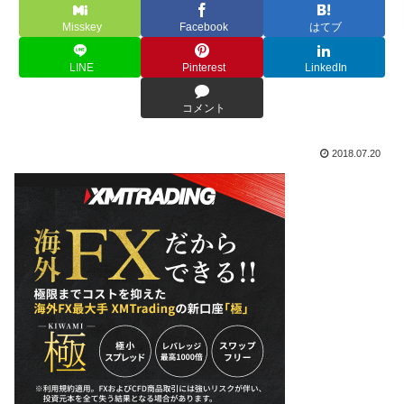
Misskey
Facebook
はてブ
LINE
Pinterest
LinkedIn
コメント
2018.07.20