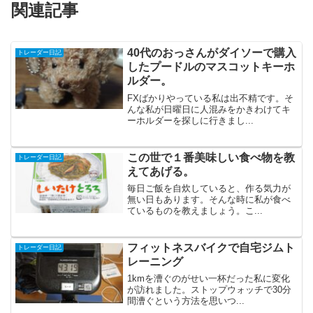
関連記事
40代のおっさんがダイソーで購入
トレーダー日記
したプードルのマスコットキーホ
ルダー。
FXばかりやっている私は出不精です。そ
んな私が日曜日に人混みをかきわけてキ
ーホルダーを探しに行きまし...
この世で１番美味しい食べ物を教
トレーダー日記
えてあげる。
毎日ご飯を自炊していると、作る気力が
無い日もあります。そんな時に私が食べ
ているものを教えましょう。こ...
フィットネスバイクで自宅ジムト
トレーダー日記
レーニング
1kmを漕ぐのがせい一杯だった私に変化
が訪れました。ストップウォッチで30分
間漕ぐという方法を思いつ...