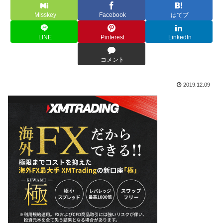
Misskey
Facebook
はてブ
LINE
Pinterest
LinkedIn
コメント
2019.12.09