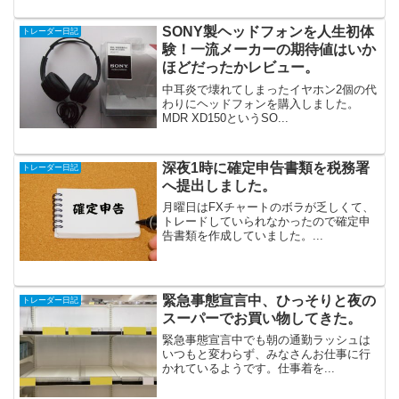
SONY製ヘッドフォンを人生初体
トレーダー日記
験！一流メーカーの期待値はいか
ほどだったかレビュー。
中耳炎で壊れてしまったイヤホン2個の代
わりにヘッドフォンを購入しました。
MDR XD150というSO...
深夜1時に確定申告書類を税務署
トレーダー日記
へ提出しました。
月曜日はFXチャートのボラが乏しくて、
トレードしていられなかったので確定申
告書類を作成していました。...
緊急事態宣言中、ひっそりと夜の
トレーダー日記
スーパーでお買い物してきた。
緊急事態宣言中でも朝の通勤ラッシュは
いつもと変わらず、みなさんお仕事に行
かれているようです。仕事着を...