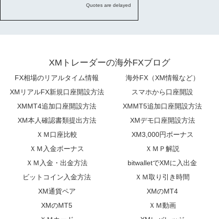
XMトレーダーの海外FXブログ
FX相場のリアルタイム情報
海外FX（XM情報など）
XMリアルFX新規口座開設方法
スマホから口座開設
XMMT4追加口座開設方法
XMMT5追加口座開設方法
XM本人確認書類提出方法
XMデモ口座開設方法
ＸＭ口座比較
XM3,000円ボーナス
ＸＭ入金ボーナス
ＸＭＰ解説
ＸＭ入金・出金方法
bitwalletでXMに入出金
ビットコイン入金方法
ＸＭ取り引き時間
XM通貨ペア
XMのMT4
XMのMT5
ＸＭ動画