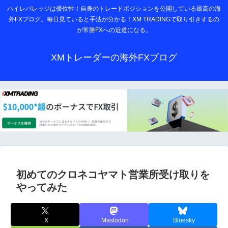
ハイレバレッジは優位性！自身のトレードポジションを公開している最高の海
外FXブログ。毎日見ていると手法が分かる！XM TRADINGで取り引きするの
が常勝FXへの近道になる。
XMトレーダーの海外FXブログ
初めてのクロネコヤマト営業所受け取りを
やってみた
X
Mastodon
Bluesky