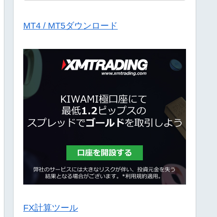
MT4 / MT5ダウンロード
FX計算ツール