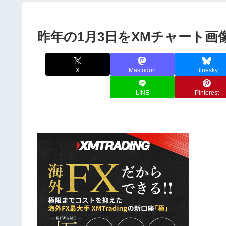
昨年の1月3日をXMチャート
X
Mastodon
Bluesky
LINE
Pinterest