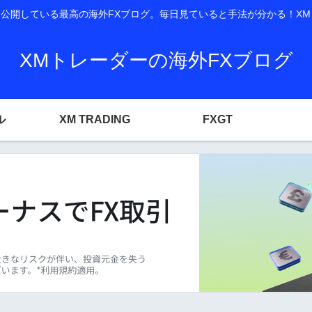
開している最高の海外FXブログ。毎日見ていると手法が分かる！XM T
XMトレーダーの海外FXブログ
ル
XM TRADING
FXGT