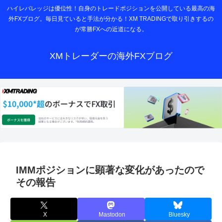
ハイレバレッジは優位性！自身のトレードポジションを公開している最高の海
外FXブログ。毎日見ていると手法が分かる！XM TRADINGで取り引きするの
が常勝FXへの近道になる。
XMトレーダーの海外FXブログ
IMMポジションに顕著な変化があったので
その報告
X
Mastodon
Bluesky