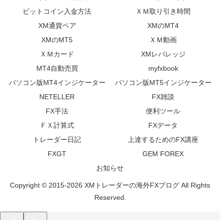
ビットコイン入金方法
ＸＭ取り引き時間
XM通貨ペア
XMのMT4
XMのMT5
ＸＭ動画
ＸＭカード
XMレバレッジ
MT4自動売買
myfxbook
パソコン版MT4インジケーター
パソコン版MT5インジケーター
NETELLER
FX雑談
FX手法
便利ツール
ＦＸ計算式
FXデータ
トレーダー日記
上達するためのFX講座
FXGT
GEM FOREX
お知らせ
Copyright © 2015-2026 XMトレーダーの海外FXブログ All Rights
Reserved.