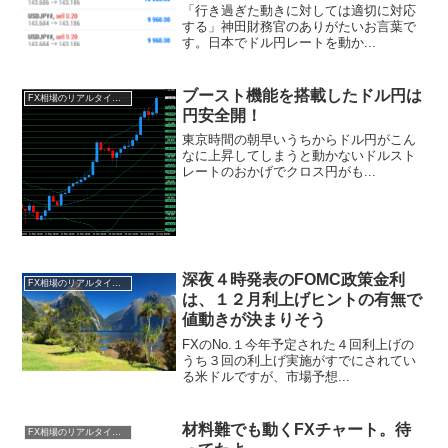
「行き過ぎた動きに対しては適切に対応
する」神田財務官のありがたいお言葉で
す。日本でドル円レートを動か...
ブースト機能を搭載したドル円は
FX相場のリアルタイム情報
円安全開！
東京時間の朝早いうちからドル円がこん
なに上昇してしまうと動かないドルスト
レートのおかげでクロス円がも...
深夜４時発表のFOMC政策金利
FX相場のリアルタイム情報
は、１２月利上げヒントの有無で
値動きが決まりそう
FXのNo.１今年予定された４回利上げの
うち３回の利上げ実施がすでにされてい
る米ドルですが、市場予想...
材料難でも動くFXチャート。待
FX相場のリアルタイム情報