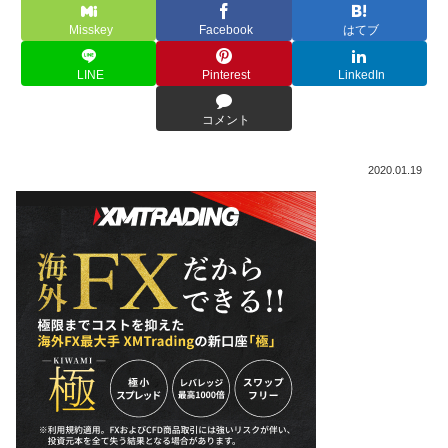
Misskey
Facebook
はてブ
LINE
Pinterest
LinkedIn
コメント
2020.01.19