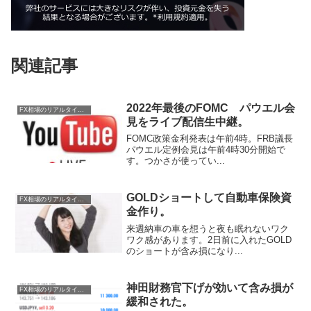
関連記事
2022年最後のFOMC パウエル会
FX相場のリアルタイム情報
見をライブ配信生中継。
FOMC政策金利発表は午前4時。FRB議長
パウエル定例会見は午前4時30分開始で
す。つかさが使ってい...
GOLDショートして自動車保険資
FX相場のリアルタイム情報
金作り。
来週納車の車を想うと夜も眠れないワク
ワク感があります。2日前に入れたGOLD
のショートが含み損になり...
神田財務官下げが効いて含み損が
FX相場のリアルタイム情報
緩和された。