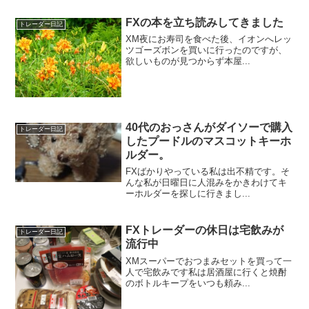
FXの本を立ち読みしてきました
トレーダー日記
XM夜にお寿司を食べた後、イオンへレッ
ツゴーズボンを買いに行ったのですが、
欲しいものが見つからず本屋...
40代のおっさんがダイソーで購入
トレーダー日記
したプードルのマスコットキーホ
ルダー。
FXばかりやっている私は出不精です。そ
んな私が日曜日に人混みをかきわけてキ
ーホルダーを探しに行きまし...
FXトレーダーの休日は宅飲みが
トレーダー日記
流行中
XMスーパーでおつまみセットを買って一
人で宅飲みです私は居酒屋に行くと焼酎
のボトルキープをいつも頼み...