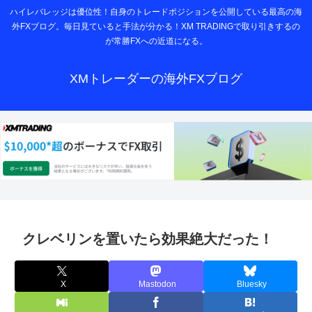
ハイレバレッジは優位性！自身のトレードポジションを公開している最高の海
外FXブログ。毎日見ていると手法が分かる！XM TRADINGで取り引きするの
が常勝FXへの近道になる。
XMトレーダーの海外FXブログ
クレベリンを置いたら効果絶大だった！
X
Mastodon
Bluesky