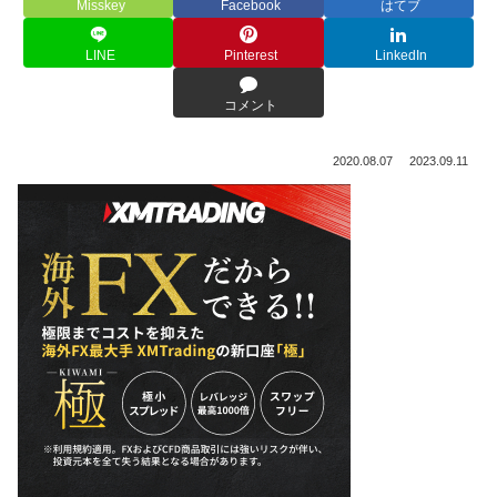
Misskey
Facebook
はてブ
LINE
Pinterest
LinkedIn
コメント
2020.08.07
2023.09.11