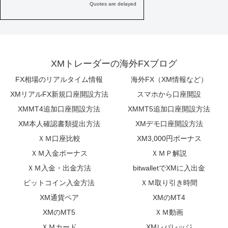
XMトレーダーの海外FXブログ
FX相場のリアルタイム情報
海外FX（XM情報など）
XMリアルFX新規口座開設方法
スマホから口座開設
XMMT4追加口座開設方法
XMMT5追加口座開設方法
XM本人確認書類提出方法
XMデモ口座開設方法
ＸＭ口座比較
XM3,000円ボーナス
ＸＭ入金ボーナス
ＸＭＰ解説
ＸＭ入金・出金方法
bitwalletでXMに入出金
ビットコイン入金方法
ＸＭ取り引き時間
XM通貨ペア
XMのMT4
XMのMT5
ＸＭ動画
ＸＭカード
XMレバレッジ