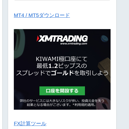
MT4 / MT5ダウンロード
FX計算ツール