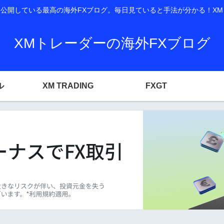
開している最高の海外FXブログ。毎日見ていると手法が分かる！XM T
XMトレーダーの海外FXブログ
ル
XM TRADING
FXGT