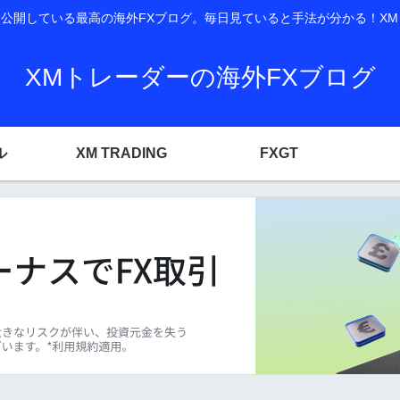
開している最高の海外FXブログ。毎日見ていると手法が分かる！XM T
XMトレーダーの海外FXブログ
ル
XM TRADING
FXGT