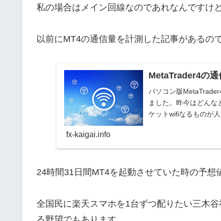
私の場合はメイン回線なのであれなんですけど
以前にMT4の通信量を計測した記事があるの
MetaTrader4
パソコン版MetaTr
ました。昨今はどんなと
ケットwifiなるもの
使...
fx-kaigai.info
24時間31日間MT4を起動させていた時の予想
全国民に楽天スマホを1台ずつ配りたい三木谷
る野望でもあります。