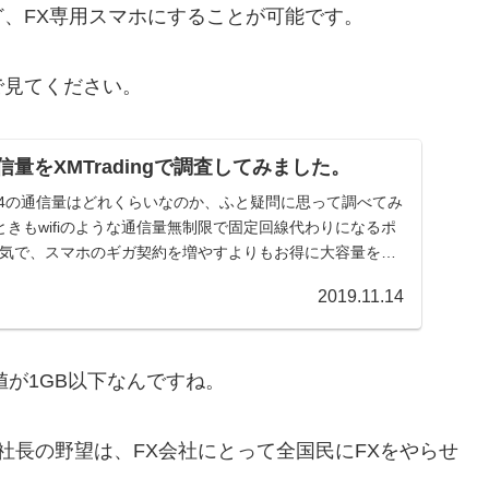
、FX専用スマホにすることが可能です。
で見てください。
の通信量をXMTradingで調査してみました。
ader4の通信量はどれくらいなのか、ふと疑問に思って調べてみ
きもwifiのような通信量無制限で固定回線代わりになるポ
が人気で、スマホのギガ契約を増やすよりもお得に大容量を
2019.11.14
値が1GB以下なんですね。
社長の野望は、FX会社にとって全国民にFXをやらせ