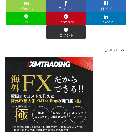
Misskey
Facebook
はてブ
LINE
Pinterest
LinkedIn
コメント
2017.01.24