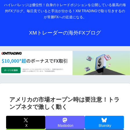
ハイレバレッジは優位性！自身のトレードポジションを公開している最高の海
外FXブログ。毎日見ていると手法が分かる！XM TRADINGで取り引きするの
が常勝FXへの近道になる。
XMトレーダーの海外FXブログ
アメリカの市場オープン時は要注意！トラ
ンプネタで激しく動く
X
Mastodon
Bluesky