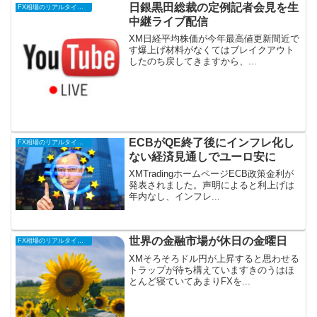
日銀黒田総裁の定例記者会見を生
FX相場のリアルタイム情報
中継ライブ配信
XM日経平均株価が今年最高値更新間近で
す爆上げ材料がなくてはブレイクアウト
したのち戻してきますから、...
ECBがQE終了後にインフレ化し
FX相場のリアルタイム情報
ない経済見通しでユーロ安に
XMTradingホームページECB政策金利が
発表されました。声明によると利上げは
年内なし、インフレ...
世界の金融市場が休日の金曜日
FX相場のリアルタイム情報
XMそろそろドル円が上昇すると思わせる
トラップが待ち構えていますきのうはほ
とんど寝ていてあまりFXを...