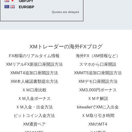
XMトレーダーの海外FXブログ
FX相場のリアルタイム情報
海外FX（XM情報など）
XMリアルFX新規口座開設方法
スマホから口座開設
XMMT4追加口座開設方法
XMMT5追加口座開設方法
XM本人確認書類提出方法
XMデモ口座開設方法
ＸＭ口座比較
XM3,000円ボーナス
ＸＭ入金ボーナス
ＸＭＰ解説
ＸＭ入金・出金方法
bitwalletでXMに入出金
ビットコイン入金方法
ＸＭ取り引き時間
XM通貨ペア
XMのMT4