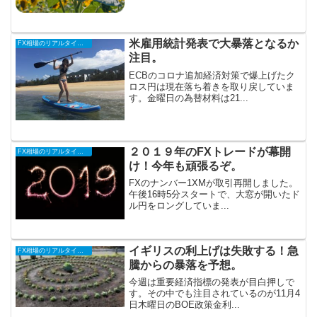
米雇用統計発表で大暴落となるか
FX相場のリアルタイム情報
注目。
ECBのコロナ追加経済対策で爆上げたク
ロス円は現在落ち着きを取り戻していま
す。金曜日の為替材料は21...
２０１９年のFXトレードが幕開
FX相場のリアルタイム情報
け！今年も頑張るぞ。
FXのナンバー1XMが取引再開しました。
午後16時5分スタートで、大窓が開いたド
ル円をロングしていま...
イギリスの利上げは失敗する！急
FX相場のリアルタイム情報
騰からの暴落を予想。
今週は重要経済指標の発表が目白押しで
す。その中でも注目されているのが11月4
日木曜日のBOE政策金利...