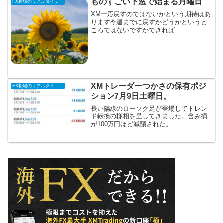
ものすごい下窓で始まる月曜日
FX相場のリアルタイム情報
XM一応戻すのではないかという期待はあ
ります今週までに戻すかどうかというと
ころではないですかできれば...
XMトレーダーつかさの保有ポジ
FX相場のリアルタイム情報
ション7月9日土曜日。
長い陽線のローソク足が登場してトレン
ド転換の様相を呈してきました。含み損
が100万円ほど減額された。...