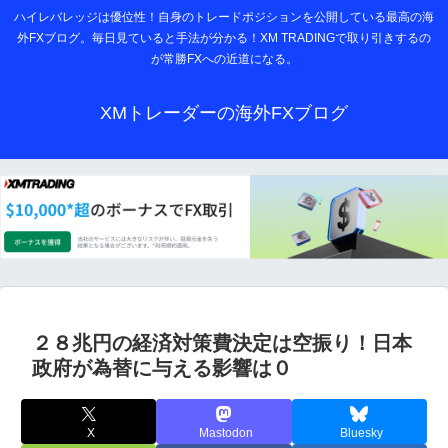
ハイレバレッジは優位性！自身のトレードポジションを公開している最高の海
外FXブログ。毎日見ていると手法が分かる！XM TRADINGで取り引きするの
が常勝FXへの近道になる。
XMトレーダーの海外FXブログ
２８兆円の経済対策費決定は空振り！日本
政府が為替に与える影響は０
X
Mastodon
Bluesky