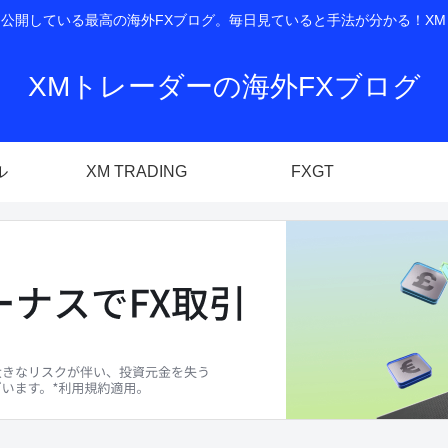
開している最高の海外FXブログ。毎日見ていると手法が分かる！XM T
XMトレーダーの海外FXブログ
ル
XM TRADING
FXGT