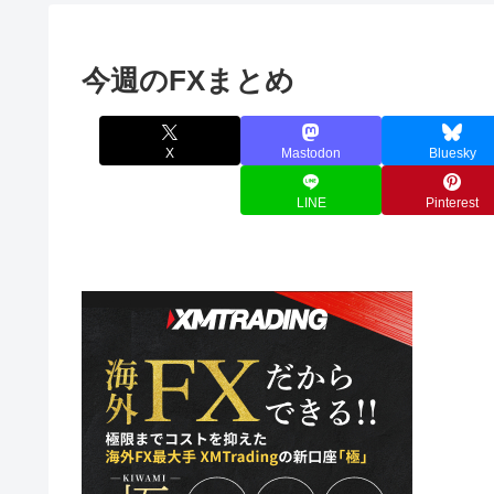
今週のFXまとめ
X
Mastodon
Bluesky
LINE
Pinterest