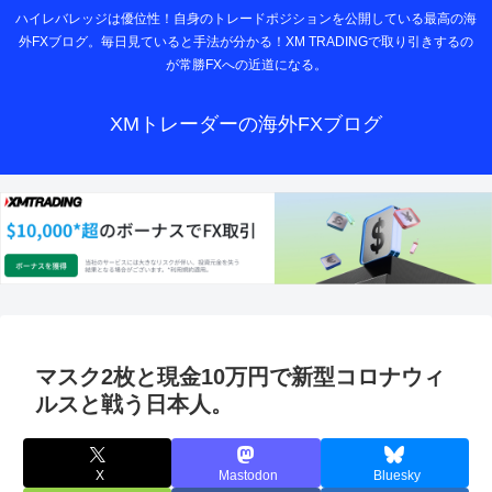
ハイレバレッジは優位性！自身のトレードポジションを公開している最高の海
外FXブログ。毎日見ていると手法が分かる！XM TRADINGで取り引きするの
が常勝FXへの近道になる。
XMトレーダーの海外FXブログ
マスク2枚と現金10万円で新型コロナウィ
ルスと戦う日本人。
X
Mastodon
Bluesky