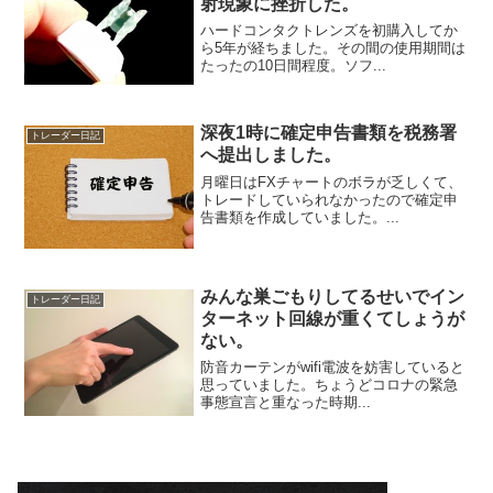
射現象に挫折した。
ハードコンタクトレンズを初購入してか
ら5年が経ちました。その間の使用期間は
たったの10日間程度。ソフ...
深夜1時に確定申告書類を税務署
トレーダー日記
へ提出しました。
月曜日はFXチャートのボラが乏しくて、
トレードしていられなかったので確定申
告書類を作成していました。...
みんな巣ごもりしてるせいでイン
トレーダー日記
ターネット回線が重くてしょうが
ない。
防音カーテンがwifi電波を妨害していると
思っていました。ちょうどコロナの緊急
事態宣言と重なった時期...