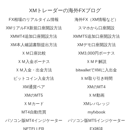
XMトレーダーの海外FXブログ
FX相場のリアルタイム情報
海外FX（XM情報など）
XMリアルFX新規口座開設方法
スマホから口座開設
XMMT4追加口座開設方法
XMMT5追加口座開設方法
XM本人確認書類提出方法
XMデモ口座開設方法
ＸＭ口座比較
XM3,000円ボーナス
ＸＭ入金ボーナス
ＸＭＰ解説
ＸＭ入金・出金方法
bitwalletでXMに入出金
ビットコイン入金方法
ＸＭ取り引き時間
XM通貨ペア
XMのMT4
XMのMT5
ＸＭ動画
ＸＭカード
XMレバレッジ
MT4自動売買
myfxbook
パソコン版MT4インジケーター
パソコン版MT5インジケーター
NETELLER
FX雑談