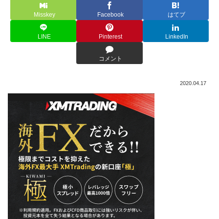
Misskey
Facebook
はてブ
LINE
Pinterest
LinkedIn
コメント
2020.04.17