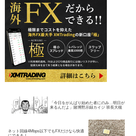
「今日をがんばり始めた者にのみ…明日が
来るんだよ」賭博黙示録カイジ 班長大槻
ネット回線4Mbps以下でもFXだけなら快適
にできる！