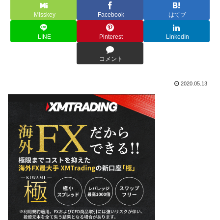
Misskey
Facebook
はてブ
LINE
Pinterest
LinkedIn
コメント
2020.05.13