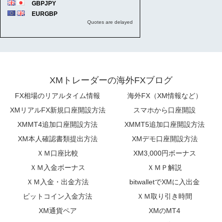
XMトレーダーの海外FXブログ
FX相場のリアルタイム情報
海外FX（XM情報など）
XMリアルFX新規口座開設方法
スマホから口座開設
XMMT4追加口座開設方法
XMMT5追加口座開設方法
XM本人確認書類提出方法
XMデモ口座開設方法
ＸＭ口座比較
XM3,000円ボーナス
ＸＭ入金ボーナス
ＸＭＰ解説
ＸＭ入金・出金方法
bitwalletでXMに入出金
ビットコイン入金方法
ＸＭ取り引き時間
XM通貨ペア
XMのMT4