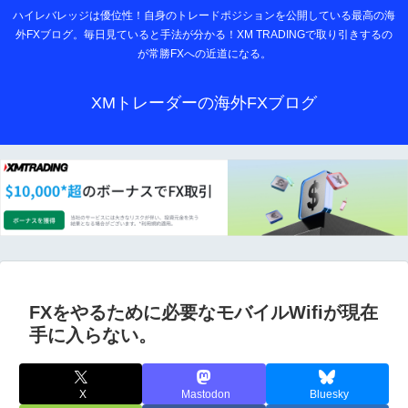
ハイレバレッジは優位性！自身のトレードポジションを公開している最高の海
外FXブログ。毎日見ていると手法が分かる！XM TRADINGで取り引きするの
が常勝FXへの近道になる。
XMトレーダーの海外FXブログ
FXをやるために必要なモバイルWifiが現在
手に入らない。
X
Mastodon
Bluesky