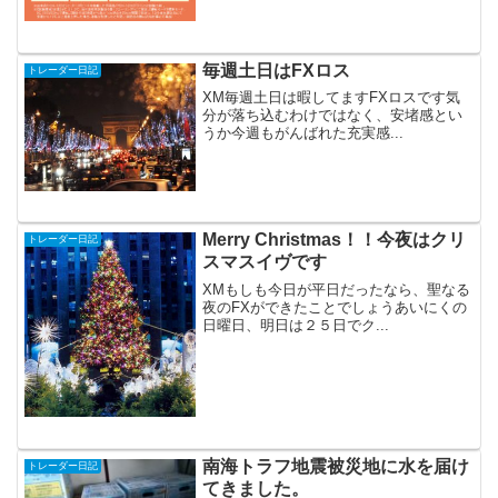
毎週土日はFXロス
トレーダー日記
XM毎週土日は暇してますFXロスです気
分が落ち込むわけではなく、安堵感とい
うか今週もがんばれた充実感...
Merry Christmas！！今夜はクリ
トレーダー日記
スマスイヴです
XMもしも今日が平日だったなら、聖なる
夜のFXができたことでしょうあいにくの
日曜日、明日は２５日でク...
南海トラフ地震被災地に水を届け
トレーダー日記
てきました。