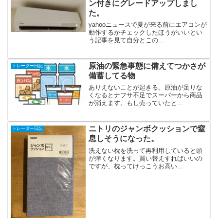
ン付きにグレードアップしまし
た。
yahooニュースで夏が来る前にエアコンが
動作するかチェックしたほうがいいとい
う記事を見て自分とこの...
原油の緊急事態に備えてつかさが
トレーダー日記
備蓄してる物
ありえないことが起きる。原油が足りな
くなるとナフサ不足でスーパーから商品
が消えます。もし売っていたと...
ニトリのジャンボクッションで窒
トレーダー日記
息しそうになった。
洗えない枕を洗って再利用していると頭
が痒くなります。買い替えすればいいの
ですが、枕ってけっこうお高い...