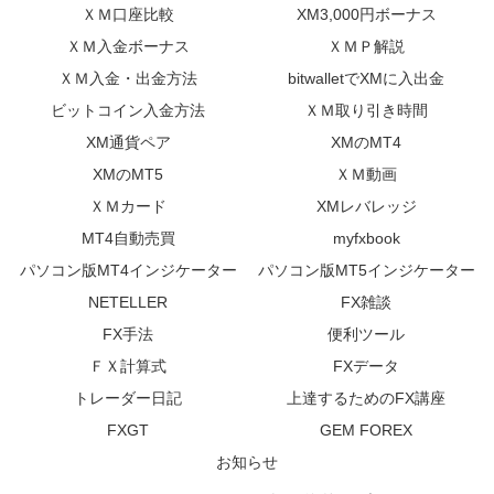
ＸＭ口座比較
XM3,000円ボーナス
ＸＭ入金ボーナス
ＸＭＰ解説
ＸＭ入金・出金方法
bitwalletでXMに入出金
ビットコイン入金方法
ＸＭ取り引き時間
XM通貨ペア
XMのMT4
XMのMT5
ＸＭ動画
ＸＭカード
XMレバレッジ
MT4自動売買
myfxbook
パソコン版MT4インジケーター
パソコン版MT5インジケーター
NETELLER
FX雑談
FX手法
便利ツール
ＦＸ計算式
FXデータ
トレーダー日記
上達するためのFX講座
FXGT
GEM FOREX
お知らせ