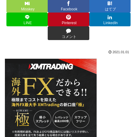
Misskey
Facebook
はてブ
LINE
Pinterest
LinkedIn
コメント
2021.01.01