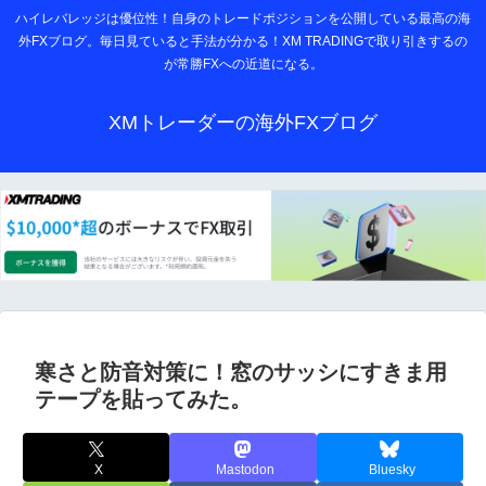
ハイレバレッジは優位性！自身のトレードポジションを公開している最高の海
外FXブログ。毎日見ていると手法が分かる！XM TRADINGで取り引きするの
が常勝FXへの近道になる。
XMトレーダーの海外FXブログ
寒さと防音対策に！窓のサッシにすきま用
テープを貼ってみた。
X
Mastodon
Bluesky