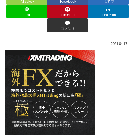
Misskey
Facebook
はてブ
LINE
Pinterest
LinkedIn
コメント
2021.04.17