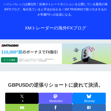
ハイレバレッジは優位性！自身のトレードポジションを公開している最高の海
外FXブログ。毎日見ていると手法が分かる！XM TRADINGで取り引きするの
が常勝FXへの近道になる。
XMトレーダーの海外FXブログ
GBPUSDの逆張りショートに疲れて決済。
X
Mastodon
Bluesky