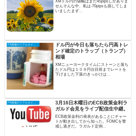
XMドル円の値幅はまだ45pipsしかありま
せんそんな中、私は-70pipsも損してしま
いましたまず...
ドル円が今日も落ちたら円高トレ
FX相場のリアルタイム情報
ンド確定のトラップ（トランプ）
相場
XMニューヨークタイムにストーンと落ち
たドル円は１０９円台目前までレートを
下げました下落のきっかけは...
3月16日木曜日のECB政策金利ラ
FX相場のリアルタイム情報
ガルド会見をライブ配信生中継。
ECB政策金利の発表があることにチャー
トが動き出してから知った。FOMCを警
戒し過ぎだ。ラガルド定例...