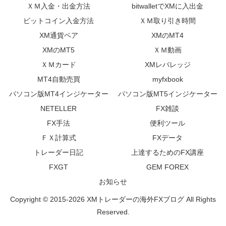
ＸＭ入金・出金方法
bitwalletでXMに入出金
ビットコイン入金方法
ＸＭ取り引き時間
XM通貨ペア
XMのMT4
XMのMT5
ＸＭ動画
ＸＭカード
XMレバレッジ
MT4自動売買
myfxbook
パソコン版MT4インジケーター
パソコン版MT5インジケーター
NETELLER
FX雑談
FX手法
便利ツール
ＦＸ計算式
FXデータ
トレーダー日記
上達するためのFX講座
FXGT
GEM FOREX
お知らせ
Copyright © 2015-2026 XMトレーダーの海外FXブログ All Rights
Reserved.