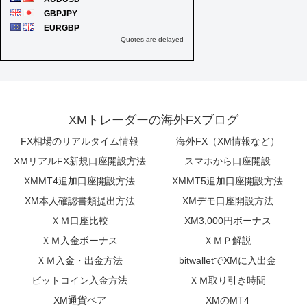
XMトレーダーの海外FXブログ
FX相場のリアルタイム情報
海外FX（XM情報など）
XMリアルFX新規口座開設方法
スマホから口座開設
XMMT4追加口座開設方法
XMMT5追加口座開設方法
XM本人確認書類提出方法
XMデモ口座開設方法
ＸＭ口座比較
XM3,000円ボーナス
ＸＭ入金ボーナス
ＸＭＰ解説
ＸＭ入金・出金方法
bitwalletでXMに入出金
ビットコイン入金方法
ＸＭ取り引き時間
XM通貨ペア
XMのMT4