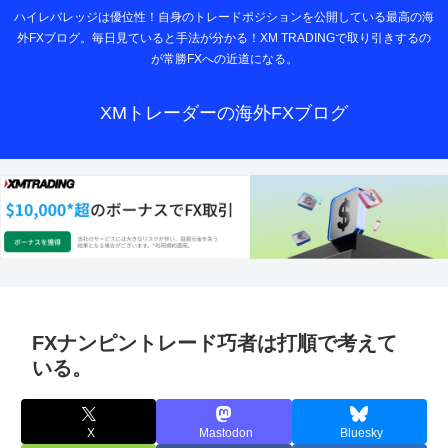
ハイレバレッジは優位性！自身のトレードポジションを公開している最高の海
外FXブログ。毎日見ていると手法が分かる！XM TRADINGで取り引きするの
が常勝FXへの近道になる。
XMトレーダーの海外FXブログ
FXナンピントレード巧者は打順で考えて
いる。
X
Mastodon
Bluesky