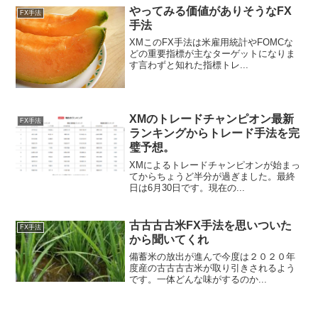
やってみる価値がありそうなFX
FX手法
手法
XMこのFX手法は米雇用統計やFOMCな
どの重要指標が主なターゲットになりま
す言わずと知れた指標トレ...
XMのトレードチャンピオン最新
FX手法
ランキングからトレード手法を完
璧予想。
XMによるトレードチャンピオンが始まっ
てからちょうど半分が過ぎました。最終
日は6月30日です。現在の...
古古古古米FX手法を思いついた
FX手法
から聞いてくれ
備蓄米の放出が進んで今度は２０２０年
度産の古古古古米が取り引きされるよう
です。一体どんな味がするのか...