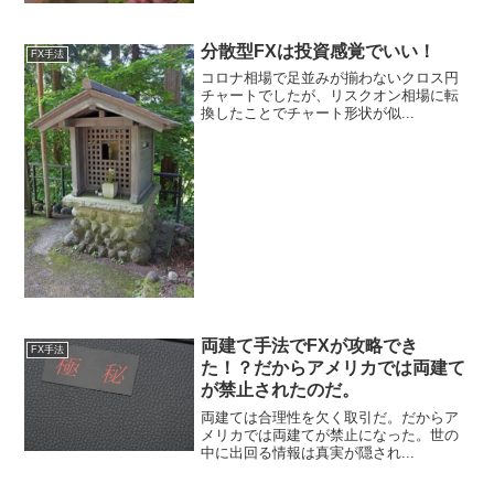
分散型FXは投資感覚でいい！
FX手法
コロナ相場で足並みが揃わないクロス円
チャートでしたが、リスクオン相場に転
換したことでチャート形状が似...
両建て手法でFXが攻略でき
FX手法
た！？だからアメリカでは両建て
が禁止されたのだ。
両建ては合理性を欠く取引だ。だからア
メリカでは両建てが禁止になった。世の
中に出回る情報は真実が隠され...