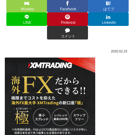
Misskey
Facebook
はてブ
LINE
Pinterest
LinkedIn
コメント
2020.02.23