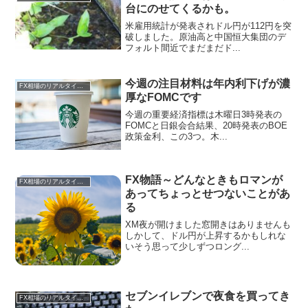
台にのせてくるかも。
米雇用統計が発表されドル円が112円を突
破しました。原油高と中国恒大集団のデ
フォルト間近でまだまだド...
今週の注目材料は年内利下げが濃
FX相場のリアルタイム情報
厚なFOMCです
今週の重要経済指標は木曜日3時発表の
FOMCと日銀会合結果、20時発表のBOE
政策金利、この3つ。木...
FX物語～どんなときもロマンが
FX相場のリアルタイム情報
あってちょっとせつないことがあ
る
XM夜が開けました窓開きはありませんも
しかして、ドル円が上昇するかもしれな
いそう思って少しずつロング...
セブンイレブンで夜食を買ってき
FX相場のリアルタイム情報