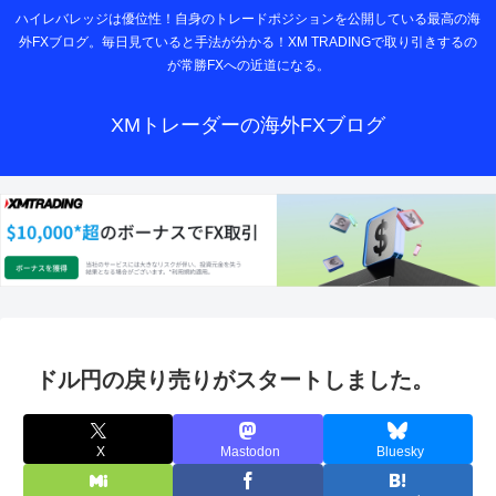
ハイレバレッジは優位性！自身のトレードポジションを公開している最高の海
外FXブログ。毎日見ていると手法が分かる！XM TRADINGで取り引きするの
が常勝FXへの近道になる。
XMトレーダーの海外FXブログ
ドル円の戻り売りがスタートしました。
X
Mastodon
Bluesky