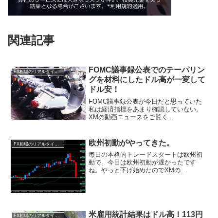
関連記事
FOMC議事録公表でのテーパリン
FX相場のリアルタイム情報
グを材料にしたドル高が一変して
ドル安！
FOMC議事録公表が今日だと思っていた
私は経済指標をあまり確認していない。
XMの動画ニュースをご覧く...
欧州初動がやってきた。
FX相場のリアルタイム情報
毎日の本格的トレードスタートは欧州初
動で。今日は欧州初動が遅かったです
ね。やっと下げ始めたのでXMの...
米雇用統計結果はドル高！113円
FX相場のリアルタイム情報