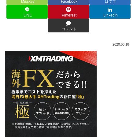
Misskey
Facebook
はてブ
LINE
Pinterest
LinkedIn
コメント
2020.06.18