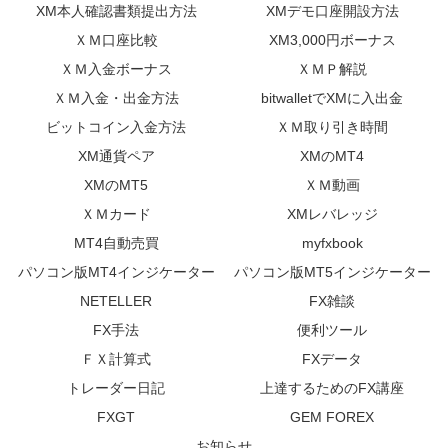
XM本人確認書類提出方法
XMデモ口座開設方法
ＸＭ口座比較
XM3,000円ボーナス
ＸＭ入金ボーナス
ＸＭＰ解説
ＸＭ入金・出金方法
bitwalletでXMに入出金
ビットコイン入金方法
ＸＭ取り引き時間
XM通貨ペア
XMのMT4
XMのMT5
ＸＭ動画
ＸＭカード
XMレバレッジ
MT4自動売買
myfxbook
パソコン版MT4インジケーター
パソコン版MT5インジケーター
NETELLER
FX雑談
FX手法
便利ツール
ＦＸ計算式
FXデータ
トレーダー日記
上達するためのFX講座
FXGT
GEM FOREX
お知らせ