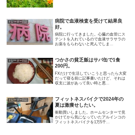
病院で血液検査を受けて結果良
トレーダー日記
好。
病院に行ってきました。心臓の血管にス
テントを入れているので血液サラサラの
お薬をもらわないと死んでしま...
つかさの貧乏飯はサバ缶で1食
トレーダー日記
200円。
FXだけで生活していこうと思ったら大変
だって寝る前に記事書いたけど、それは
収支に波があって良い時と悪...
フィットネスバイクで2024年の
トレーダー日記
夏は激痩せしたい。
衝動買いしました。ホームセンターで見
かけてから気になっていたアルインコの
フィットネスバイクを1万5千...