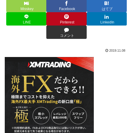
Misskey
Facebook
はてブ
LINE
Pinterest
LinkedIn
コメント
2019.11.08