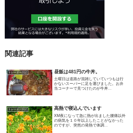
関連記事
昼飯は481円の牛丼。
トレーダー日記
土曜日は道路が混雑していていつもは行
かないスーパーに足を運びました。お弁
当コーナーで見つけたのが牛丼...
高熱で寝込んでいます
トレーダー日記
XM夜になって急に熱が出ました腰痛以外
の病気を１０年以上したことがなかった
のですが、突然の発熱で体調...