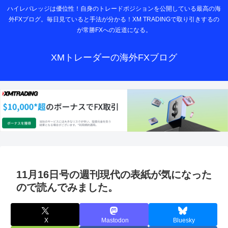
ハイレバレッジは優位性！自身のトレードポジションを公開している最高の海
外FXブログ。毎日見ていると手法が分かる！XM TRADINGで取り引きするの
が常勝FXへの近道になる。
XMトレーダーの海外FXブログ
11月16日号の週刊現代の表紙が気になった
ので読んでみました。
X
Mastodon
Bluesky