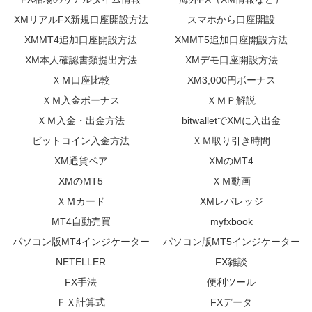
XMリアルFX新規口座開設方法
スマホから口座開設
XMMT4追加口座開設方法
XMMT5追加口座開設方法
XM本人確認書類提出方法
XMデモ口座開設方法
ＸＭ口座比較
XM3,000円ボーナス
ＸＭ入金ボーナス
ＸＭＰ解説
ＸＭ入金・出金方法
bitwalletでXMに入出金
ビットコイン入金方法
ＸＭ取り引き時間
XM通貨ペア
XMのMT4
XMのMT5
ＸＭ動画
ＸＭカード
XMレバレッジ
MT4自動売買
myfxbook
パソコン版MT4インジケーター
パソコン版MT5インジケーター
NETELLER
FX雑談
FX手法
便利ツール
ＦＸ計算式
FXデータ