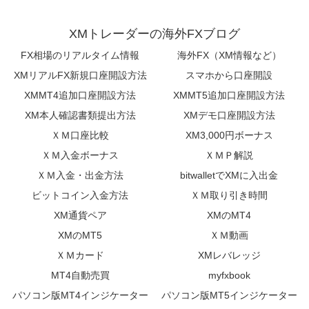
XMトレーダーの海外FXブログ
FX相場のリアルタイム情報
海外FX（XM情報など）
XMリアルFX新規口座開設方法
スマホから口座開設
XMMT4追加口座開設方法
XMMT5追加口座開設方法
XM本人確認書類提出方法
XMデモ口座開設方法
ＸＭ口座比較
XM3,000円ボーナス
ＸＭ入金ボーナス
ＸＭＰ解説
ＸＭ入金・出金方法
bitwalletでXMに入出金
ビットコイン入金方法
ＸＭ取り引き時間
XM通貨ペア
XMのMT4
XMのMT5
ＸＭ動画
ＸＭカード
XMレバレッジ
MT4自動売買
myfxbook
パソコン版MT4インジケーター
パソコン版MT5インジケーター