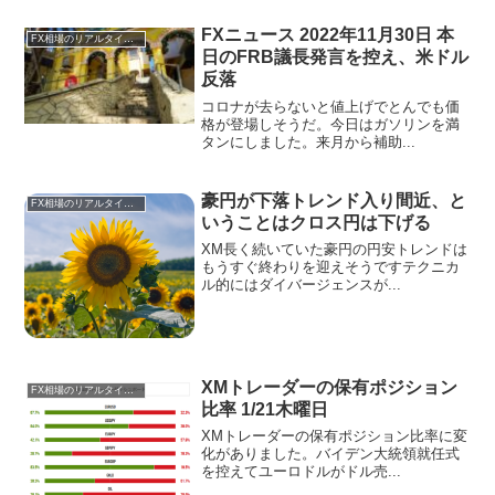
FXニュース 2022年11月30日 本
FX相場のリアルタイム情報
日のFRB議長発言を控え、米ドル
反落
コロナが去らないと値上げでとんでも価
格が登場しそうだ。今日はガソリンを満
タンにしました。来月から補助...
豪円が下落トレンド入り間近、と
FX相場のリアルタイム情報
いうことはクロス円は下げる
XM長く続いていた豪円の円安トレンドは
もうすぐ終わりを迎えそうですテクニカ
ル的にはダイバージェンスが...
XMトレーダーの保有ポジション
FX相場のリアルタイム情報
比率 1/21木曜日
XMトレーダーの保有ポジション比率に変
化がありました。バイデン大統領就任式
を控えてユーロドルがドル売...