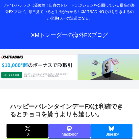
ハイレバレッジは優位性！自身のトレードポジションを公開している最高の海
外FXブログ。毎日見ていると手法が分かる！XM TRADINGで取り引きするの
が常勝FXへの近道になる。
XMトレーダーの海外FXブログ
ハッピーバレンタインデーFXは利確でき
るとチョコを貰うよりも嬉しい。
X
Mastodon
Bluesky