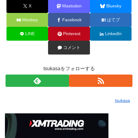
X
Mastodon
Bluesky
Misskey
Facebook
はてブ
LINE
Pinterest
LinkedIn
コメント
tsukasaをフォローする
tsukasa