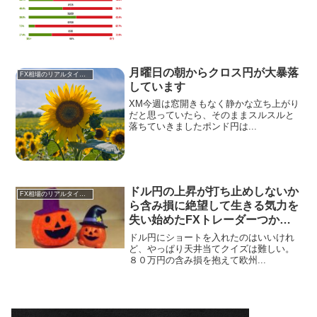
月曜日の朝からクロス円が大暴落
FX相場のリアルタイム情報
しています
XM今週は窓開きもなく静かな立ち上がり
だと思っていたら、そのままスルスルと
落ちていきましたポンド円は...
ドル円の上昇が打ち止めしないか
FX相場のリアルタイム情報
ら含み損に絶望して生きる気力を
失い始めたFXトレーダーつか
さ。
ドル円にショートを入れたのはいいけれ
ど、やっぱり天井当てクイズは難しい。
８０万円の含み損を抱えて欧州...