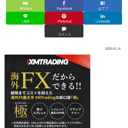
Misskey
Facebook
はてブ
LINE
Pinterest
LinkedIn
コメント
2020.02.14