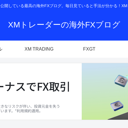
開している最高の海外FXブログ。毎日見ていると手法が分かる！XM T
XMトレーダーの海外FXブログ
ル
XM TRADING
FXGT