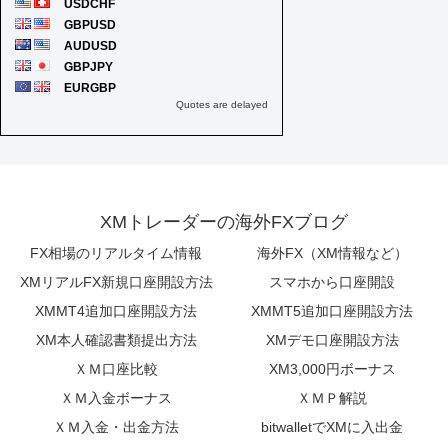
XMトレーダーの海外FXブログ
FX相場のリアルタイム情報
海外FX（XM情報など）
XMリアルFX新規口座開設方法
スマホから口座開設
XMMT4追加口座開設方法
XMMT5追加口座開設方法
XM本人確認書類提出方法
XMデモ口座開設方法
ＸＭ口座比較
XM3,000円ボーナス
ＸＭ入金ボーナス
ＸＭＰ解説
ＸＭ入金・出金方法
bitwalletでXMに入出金