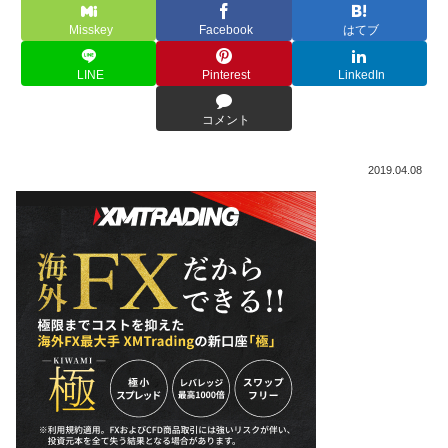
Misskey
Facebook
はてブ
LINE
Pinterest
LinkedIn
コメント
2019.04.08