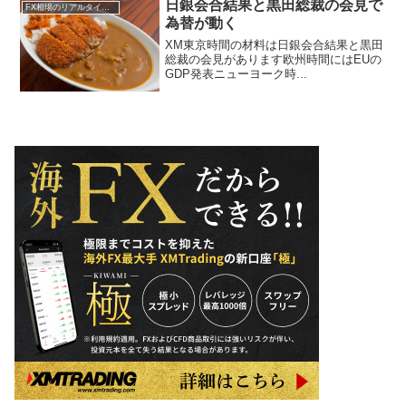
日銀会合結果と黒田総裁の会見で
FX相場のリアルタイム情報
為替が動く
XM東京時間の材料は日銀会合結果と黒田
総裁の会見があります欧州時間にはEUの
GDP発表ニューヨーク時...