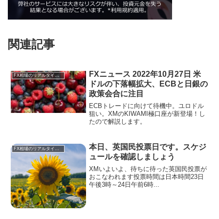
関連記事
FXニュース 2022年10月27日 米
FX相場のリアルタイム情報
ドルの下落幅拡大、ECBと日銀の
政策会合に注目
ECBトレードに向けて待機中。ユロドル
狙い。XMのKIWAMI極口座が新登場！し
たので解説します。
本日、英国民投票日です。スケジ
FX相場のリアルタイム情報
ュールを確認しましょう
XMいよいよ、待ちに待った英国民投票が
おこなわれます投票時間は日本時間23日
午後3時～24日午前6時...