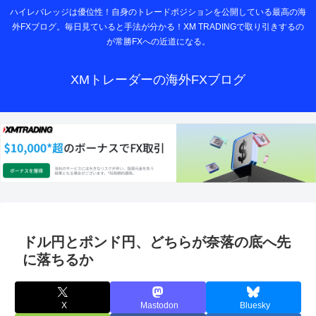
ハイレバレッジは優位性！自身のトレードポジションを公開している最高の海
外FXブログ。毎日見ていると手法が分かる！XM TRADINGで取り引きするの
が常勝FXへの近道になる。
XMトレーダーの海外FXブログ
ドル円とポンド円、どちらが奈落の底へ先
に落ちるか
X
Mastodon
Bluesky