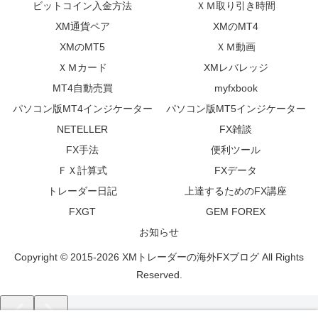
ビットコイン入金方法
ＸＭ取り引き時間
XM通貨ペア
XMのMT4
XMのMT5
ＸＭ動画
ＸＭカード
XMレバレッジ
MT4自動売買
myfxbook
パソコン版MT4インジケーター
パソコン版MT5インジケーター
NETELLER
FX雑談
FX手法
便利ツール
ＦＸ計算式
FXデータ
トレーダー日記
上達するためのFX講座
FXGT
GEM FOREX
お知らせ
Copyright © 2015-2026 XMトレーダーの海外FXブログ All Rights
Reserved.